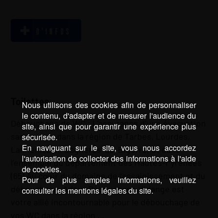
D’INFOS
Toilettes
Nous utilisons des cookies afin de personnaliser
le contenu, d'adapter et de mesurer l'audience du
Débouchage de WC : L’assurance d’une évacuation
site, ainsi que pour garantir une expérience plus
sans tracas dans la région de Tarbes, Lourdes,
sécurisée.
En naviguant sur le site, vous nous accordez
Lannemezan, Bagnères-de-Bigorre, et dans
l'autorisation de collecter des informations à l'aide
l’ensemble du département des Hautes-Pyrénées
de cookies.
(65) Au cœur du domaine de l’assainissement et du
Pour de plus amples informations, veuillez
débouchage, Adour Débouchage Vidange est
consulter les mentions légales du site.
votre allié incontournable pour le débouchage de
vos WC dans la région …