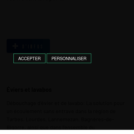
D’INFOS
ACCEPTER
PERSONNALISER
Éviers et lavabos
Débouchage d’évier et de lavabo: La solution pour
un écoulement sans entrave dans la région de
Tarbes, Lourdes, Lannemezan, Bagnères-de-
Bigorre, ainsi que dans l’ensemble du