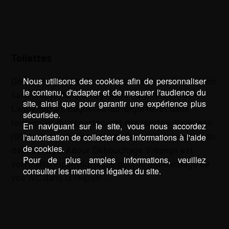
Toilettes
Nous utilisons des cookies afin de personnaliser
Débouchage de WC : L’assurance d’une évacuation
le contenu, d'adapter et de mesurer l'audience du
sans tracas dans la région de Tarbes, Lourdes,
site, ainsi que pour garantir une expérience plus
Lannemezan, Bagnères-de-Bigorre, et dans
sécurisée.
l’ensemble du département des Hautes-Pyrénées
En naviguant sur le site, vous nous accordez
(65) Au cœur du domaine de l’assainissement et du
l'autorisation de collecter des informations à l'aide
de cookies.
débouchage, Adour Débouchage Vidange est
Pour de plus amples informations, veuillez
votre allié incontournable pour le débouchage de
consulter les mentions légales du site.
vos WC dans la région …