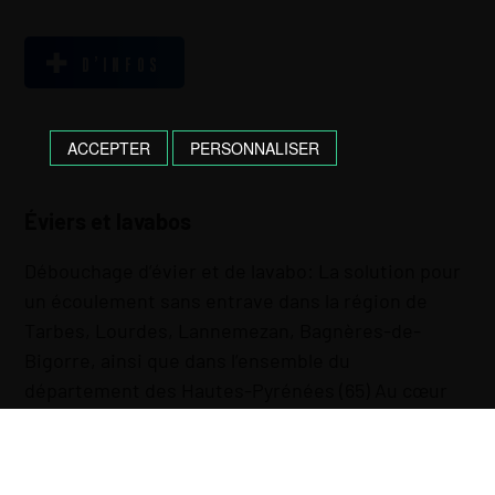
D’INFOS
ACCEPTER
PERSONNALISER
Éviers et lavabos
Débouchage d’évier et de lavabo: La solution pour
un écoulement sans entrave dans la région de
Tarbes, Lourdes, Lannemezan, Bagnères-de-
Bigorre, ainsi que dans l’ensemble du
département des Hautes-Pyrénées (65) Au cœur
du secteur de l’assainissement et du débouchage,
Adour Débouchage Vidange se positionne comme
votre partenaire de confiance pour le …