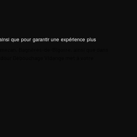
 ainsi que pour garantir une expérience plus
nemezan, Bagnères-de-Bigorre, ainsi que dans
 Adour Débouchage Vidange met à votre