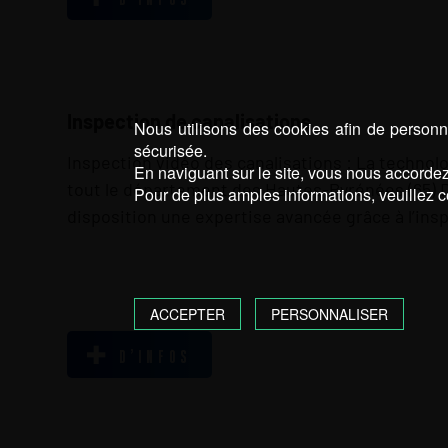
Inspection de canalisations
Nous utilisons des cookies afin de personna
sécurisée.
Inspection vidéo des canalisations : La techno
En naviguant sur le site, vous nous accordez 
tout le département des Hautes-Pyrénées (65) 
Pour de plus amples informations, veuillez c
disposition une expertise avancée grâce à l’ins
ACCEPTER
PERSONNALISER
D’INFOS