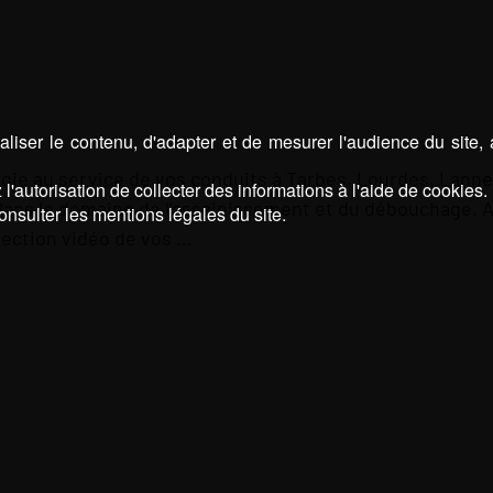
liser le contenu, d'adapter et de mesurer l'audience du site,
logie au service de vos conduits à Tarbes, Lourdes, Lan
l'autorisation de collecter des informations à l'aide de cookies.
Dans le domaine de l’assainissement et du débouchage,
onsulter les mentions légales du site.
pection vidéo de vos …