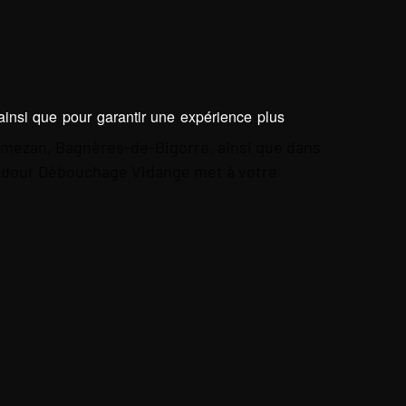
 ainsi que pour garantir une expérience plus
nemezan, Bagnères-de-Bigorre, ainsi que dans
 Adour Débouchage Vidange met à votre