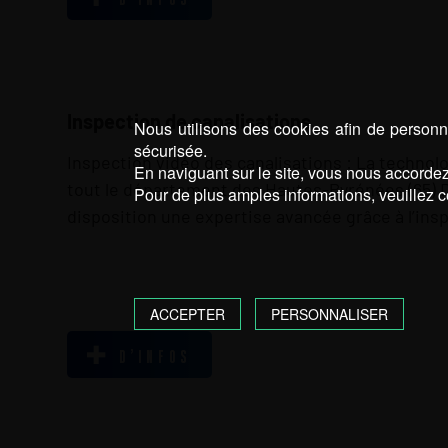
Inspection de canalisations
Nous utilisons des cookies afin de personna
sécurisée.
Inspection vidéo des canalisations : La techno
En naviguant sur le site, vous nous accordez 
tout le département des Hautes-Pyrénées (65) 
Pour de plus amples informations, veuillez c
disposition une expertise avancée grâce à l’ins
ACCEPTER
PERSONNALISER
D’INFOS