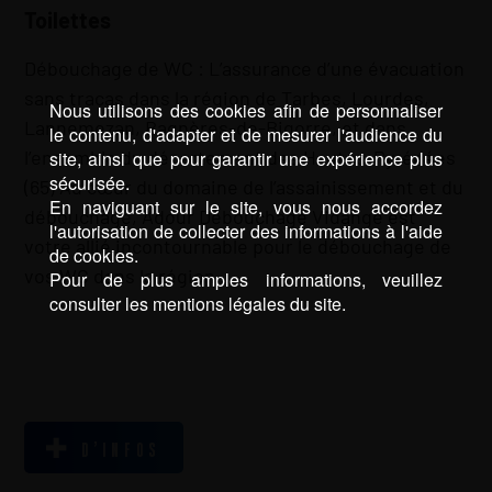
Toilettes
Débouchage de WC : L’assurance d’une évacuation
sans tracas dans la région de Tarbes, Lourdes,
Nous utilisons des cookies afin de personnaliser
Lannemezan, Bagnères-de-Bigorre, et dans
le contenu, d'adapter et de mesurer l'audience du
l’ensemble du département des Hautes-Pyrénées
site, ainsi que pour garantir une expérience plus
sécurisée.
(65) Au cœur du domaine de l’assainissement et du
En naviguant sur le site, vous nous accordez
débouchage, Adour Débouchage Vidange est
l'autorisation de collecter des informations à l'aide
votre allié incontournable pour le débouchage de
de cookies.
vos WC dans la région …
Pour de plus amples informations, veuillez
consulter les mentions légales du site.
D’INFOS