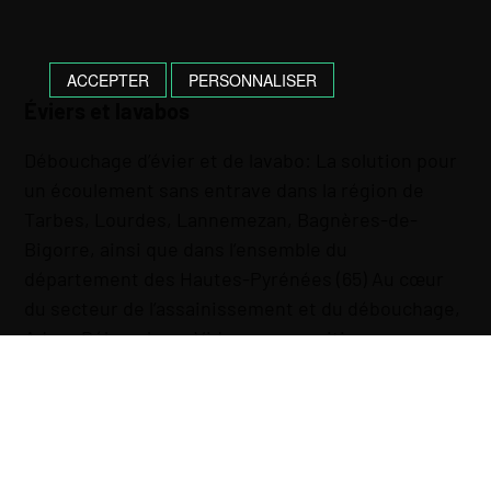
ACCEPTER
PERSONNALISER
Éviers et lavabos
Débouchage d’évier et de lavabo: La solution pour
un écoulement sans entrave dans la région de
Tarbes, Lourdes, Lannemezan, Bagnères-de-
Bigorre, ainsi que dans l’ensemble du
département des Hautes-Pyrénées (65) Au cœur
du secteur de l’assainissement et du débouchage,
Adour Débouchage Vidange se positionne comme
votre partenaire de confiance pour le …