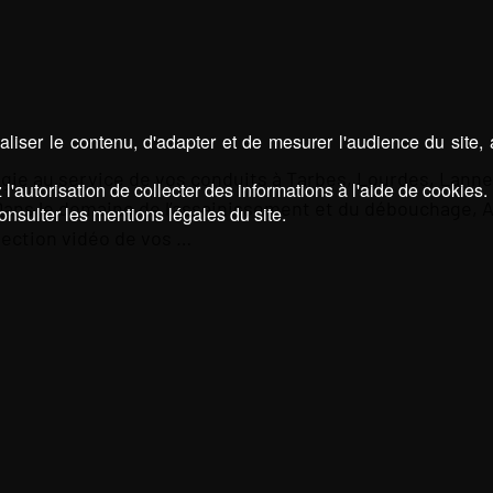
liser le contenu, d'adapter et de mesurer l'audience du site,
logie au service de vos conduits à Tarbes, Lourdes, Lan
l'autorisation de collecter des informations à l'aide de cookies.
Dans le domaine de l’assainissement et du débouchage,
onsulter les mentions légales du site.
pection vidéo de vos …