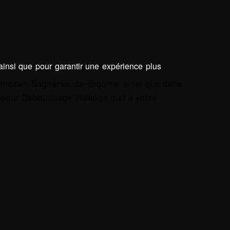
 ainsi que pour garantir une expérience plus
nemezan, Bagnères-de-Bigorre, ainsi que dans
 Adour Débouchage Vidange met à votre