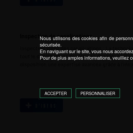
Inspection de canalisations
Nous utilisons des cookies afin de personna
sécurisée.
Inspection vidéo des canalisations : La techno
En naviguant sur le site, vous nous accordez 
tout le département des Hautes-Pyrénées (65) 
Pour de plus amples informations, veuillez c
disposition une expertise avancée grâce à l’ins
ACCEPTER
PERSONNALISER
D’INFOS